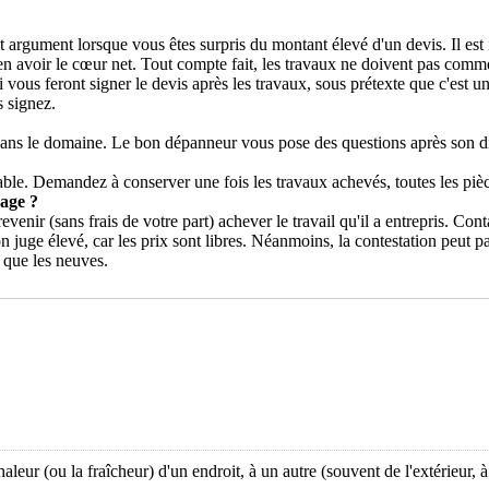
argument lorsque vous êtes surpris du montant élevé d'un devis. Il est 
n avoir le cœur net. Tout compte fait, les travaux ne doivent pas comme
ous feront signer le devis après les travaux, sous prétexte que c'est une 
s signez.
 dans le domaine. Le bon dépanneur vous pose des questions après son 
ble. Demandez à conserver une fois les travaux achevés, toutes les piè
age ?
evenir (sans frais de votre part) achever le travail qu'il a entrepris. Cont
l'on juge élevé, car les prix sont libres. Néanmoins, la contestation peut p
 que les neuves.
ur (ou la fraîcheur) d'un endroit, à un autre (souvent de l'extérieur, à l