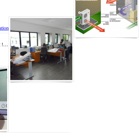
ation
rt !…